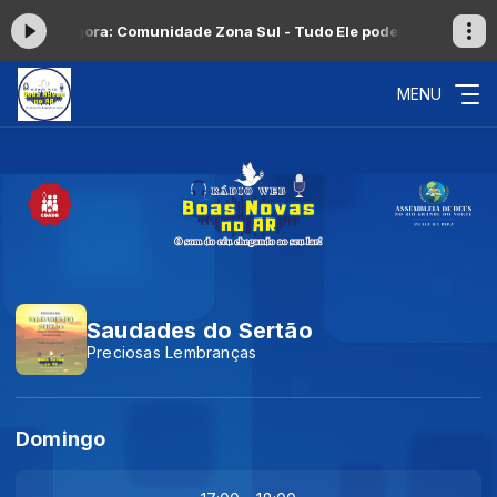
cando agora: Comunidade Zona Sul - Tudo Ele pode
Hinos Inesquecí
MENU
Saudades do Sertão
Preciosas Lembranças
Domingo